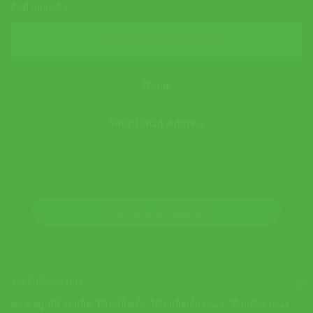
สินค้าหมดแล้ว
Notify me when restocked
JOIN THE WAITLIST
รหัสสินค้า:
234619
หมวดหมู่:
กีฬาเทนนิส
,
ไม้เทนนิสเด็ก
,
ไม้เทนนิสเด็ก Head
,
ไม้เทนนิส
,
Head