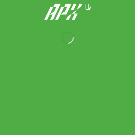
On รองเท้าเทนนิสผู้หญิง The Roger Pro 3 Tennis Shoes | White/
Ash ( 3WG10316243 )
8,300.00
฿