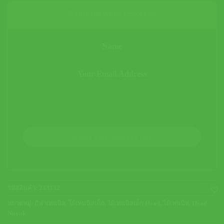
Notify me when restocked
JOIN THE WAITLIST
รหัสสินค้า:
233132
หมวดหมู่:
กีฬาเทนนิส
,
ไม้เทนนิสเด็ก
,
ไม้เทนนิสเด็ก Head
,
ไม้เทนนิส
,
Head
Novak