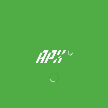
Tecnifibre เทปพันด้าม/กริ๊ปพันด้าม ไม้เทนนิสไม้แบดมินตัน X-Tra
Endurance Replacement Grip Tape Racket Tennis | White (
51ATPENDWH )
270.00
฿