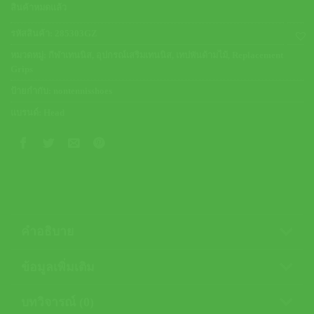
สินค้าหมดแล้ว
รหัสสินค้า:
285303GZ
หมวดหมู่:
กีฬาเทนนิส
,
อุปกรณ์เสริมเทนนิส
,
เทปพันด้ามไม้
,
Replacement
Grips
ป้ายกำกับ:
nontennisshoes
แบรนด์:
Head
คำอธิบาย
ข้อมูลเพิ่มเติม
บทวิจารณ์ (0)