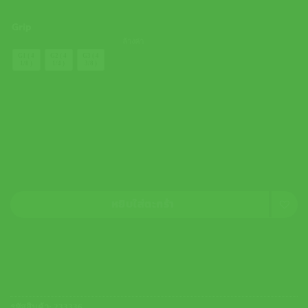
Grip
ล้างค่า
G1 ( 4
G2 ( 4
G3 ( 4
1/8 )
1/4 )
3/8 )
หยิบใส่ตะกร้า
รหัสสินค้า:
233336