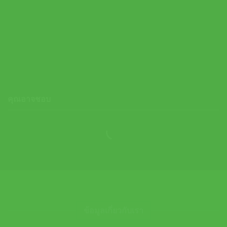
Head ไม้เทนนิส Extreme Pro 2024 Tennis Racket G2 4 1/4 | Lime
( 231104 )
Original
Current
9,900.00
฿
8,990.00
฿
price
price
was:
is:
9,900.00 ฿.
8,990.00 ฿.
คุณอาจชอบ
ข้อมูลเกี่ยวกับเรา