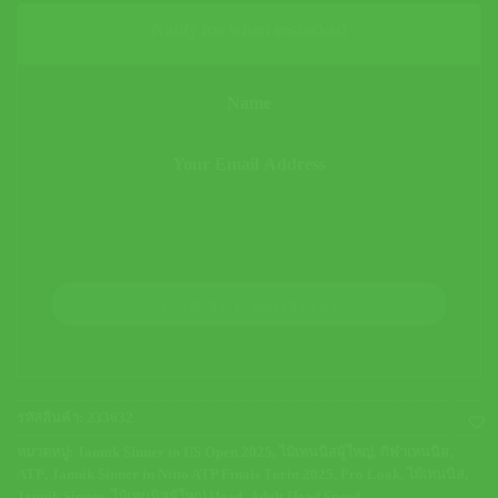
Notify me when restocked
JOIN THE WAITLIST
รหัสสินค้า:
233632
หมวดหมู่:
Jannik Sinner in US Open 2025
,
ไม้เทนนิสผู้ใหญ่
,
กีฬาเทนนิส
,
ATP
,
Jannik Sinner in Nitto ATP Finals Turin 2025
,
Pro Look
,
ไม้เทนนิส
,
Jannik Sinner
,
ไม้เทนนิสผู้ใหญ่ Head
,
Adult Head Speed