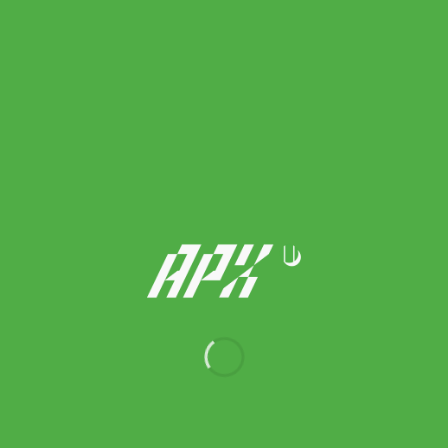
Tecnifibre เอ็นไม้เทนนิส Ice Code 17/1.25mm Tennis Strings Reel
| White ( 04RIC125XW )
690.00
฿