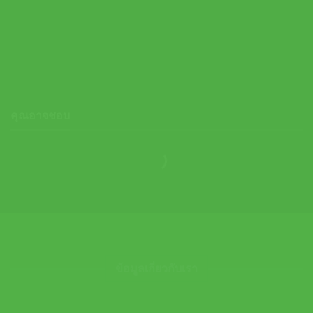
Head ไม้เทนนิส Speed Pro 2026 Tennis Racket G2,G3 |
Black/White ( 232006 )
Original
Current
10,500.00
฿
9,450.00
฿
price
price
was:
is:
10,500.00 ฿.
9,450.00 ฿.
คุณอาจชอบ
ข้อมูลเกี่ยวกับเรา