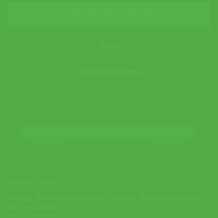
Notify me when restocked
JOIN THE WAITLIST
รหัสสินค้า:
233682
หมวดหมู่:
ไม้เทนนิสผู้ใหญ่
,
กีฬาเทนนิส
,
ไม้เทนนิส
,
ไม้เทนนิสผู้ใหญ่ Head
,
Adult Head Speed