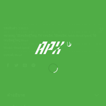
รหัสสินค้า:
236213
หมวดหมู่:
ไม้เทนนิสผู้ใหญ่
,
กีฬาเทนนิส
,
ไม้เทนนิส
,
Adult Head Speed
,
ไม้
เทนนิสผู้ใหญ่ Head
Model:
Head Speed
แบรนด์:
Head
คำอธิบาย