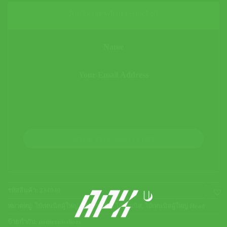
Notify me when restocked
JOIN THE WAITLIST
รหัสสินค้า:
234040
หมวดหมู่:
ไม้เทนนิสผู้ใหญ่
,
กีฬาเทนนิส
,
ไม้เทนนิส
,
ไม้เทนนิสผู้ใหญ่ Head
ป้ายกำกับ:
nontennisshoes