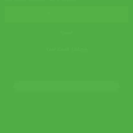
สินค้านี้หมดจากคลังสินค้า ไม่สามารถซื้อได้
Notify me when restocked
JOIN THE WAITLIST