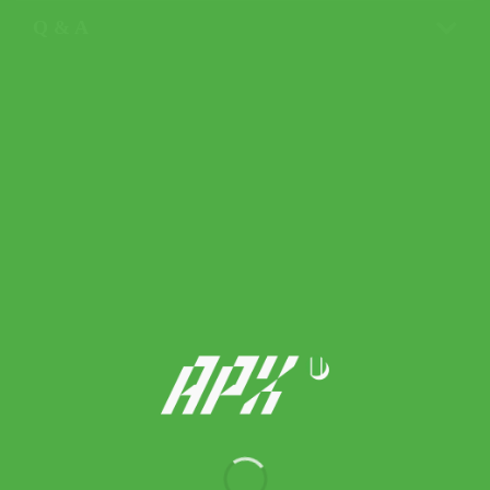
Q & A