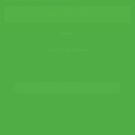
สินค้านี้หมดจากคลังสินค้า ไม่สามารถซื้อได้
Notify me when restocked
JOIN THE WAITLIST