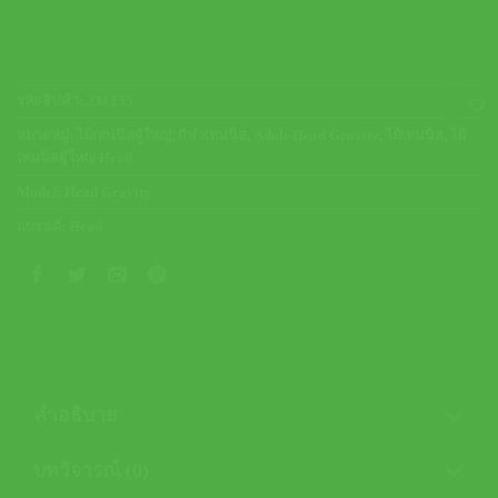
รหัสสินค้า:
231135
หมวดหมู่:
ไม้เทนนิสผู้ใหญ่
,
กีฬาเทนนิส
,
Adult-Head Gravity
,
ไม้เทนนิส
,
ไม้
เทนนิสผู้ใหญ่ Head
Model:
Head Gravity
แบรนด์:
Head
คำอธิบาย
บทวิจารณ์ (0)