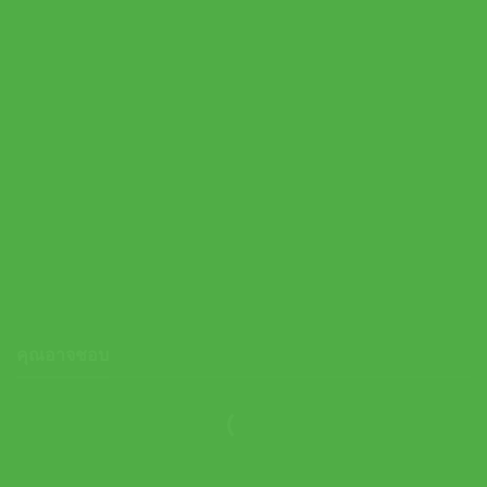
On กระโปรงเทนนิสผู้หญิง Women’s Court Skirt Pleated | Cassis (
1WF11875007 )
3,700.00
฿
คุณอาจชอบ