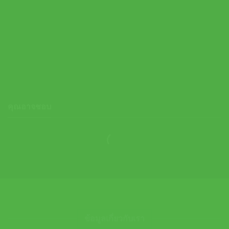
Asics ถุงเท้าเทนนิส Lightweight Court+Tennis Low Cut Socks |
Brilliant White ( 3043A138-100 )
คุณอาจชอบ
ข้อมูลเกี่ยวกับเรา