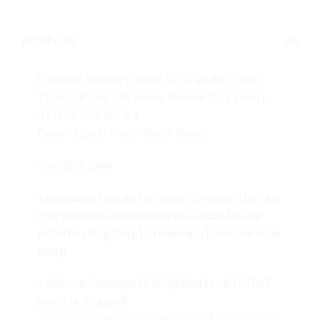
คำอธิบาย
Converse Women’s รองเท้าผ้าใบผู้หญิง Chuck
Taylor All Star Lift Denim Fashion Ox Cream (
A03829CS3CMXX )
Color : Egret / Navy / Burnt Honey
ราคาป้าย 2,600
โดดเด่นและโดดเด่นใน Chucks แพลตฟอร์มล่าสุด
ทำจากส่วนบนและตกแต่งด้วยผ้าเดนิมเล็กน้อย
พร้อมที่จะจับคู่กับชุดโปรดของคุณในสภาพอากาศ
อบอุ่น
– สนีกเกอร์แพลตฟอร์มไม่หุ้มข้อพร้อมผ้าใบโพลี
แคนวาส 16 ออนซ์