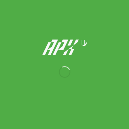
Babolat กระเป๋าเทนนิส RH9 Pure Wimbledon 2026 Tennis Bag |
White / Dark Beige ( 751240 )
Original
Current
7,900.00
฿
6,500.00
฿
price
price
was:
is:
7,900.00 ฿.
6,500.00 ฿.