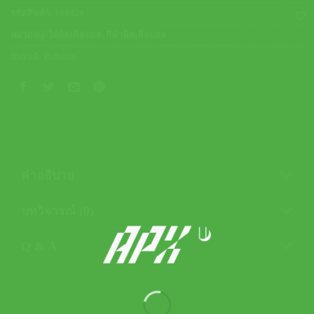
รหัสสินค้า:
160028
หมวดหมู่:
ไม้พิคเคิลบอล
,
กีฬาพิคเคิลบอล
แบรนด์:
Babolat
คำอธิบาย
บทวิจารณ์ (0)
Q & A