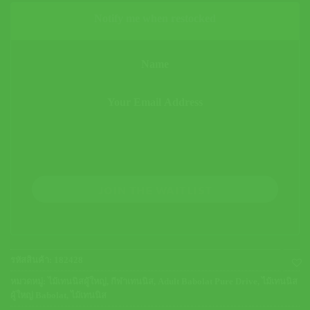
Notify me when restocked
JOIN THE WAITLIST
รหัสสินค้า:
182428
หมวดหมู่:
ไม้เทนนิสผู้ใหญ่
,
กีฬาเทนนิส
,
Adult Babolat Pure Drive
,
ไม้เทนนิส
ผู้ใหญ่ Babolat
,
ไม้เทนนิส