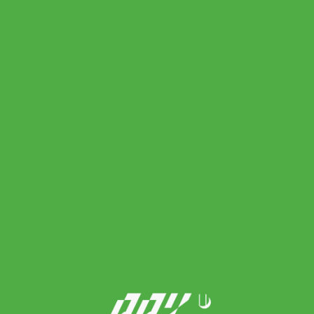
Babolat ไม้เทนนิส Pure Drive Lite Gen 11 Tennis Racket G1 , G2
, G3 | Metallic Blue ( 101555 )
Original
Current
12,900.00
฿
8,590.00
฿
price
price
was:
is:
12,900.00 ฿.
8,590.00 ฿.