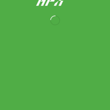
Babolat ไม้เทนนิส (ไม้ Demo) Pure Drive 98 Gen 11 Tennis
Racket G2 , G3 | Metallic Blue ( 101551 )