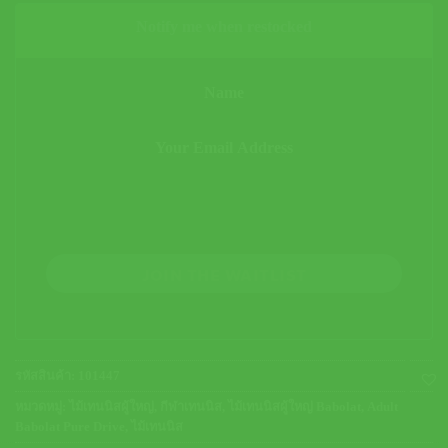
Notify me when restocked
JOIN THE WAITLIST
รหัสสินค้า:
101447
หมวดหมู่:
ไม้เทนนิสผู้ใหญ่
,
กีฬาเทนนิส
,
ไม้เทนนิสผู้ใหญ่ Babolat
,
Adult
Babolat Pure Drive
,
ไม้เทนนิส