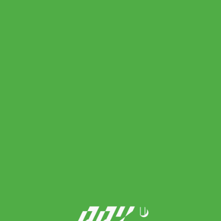
Babolat ไม้เทนนิส Pure Drive Gen 11 Tennis Racket G2 , G3 |
Metallic Blue ( 101552 )
Original
Current
12,900.00
฿
8,590.00
฿
price
price
was:
is:
12,900.00 ฿.
8,590.00 ฿.