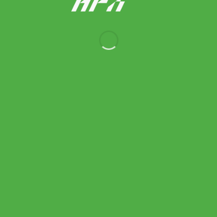
Thorlo ถุงเท้าเทนนิสแบบยาว Maximum Cushion Tennis Crew
Socks | White ( TX11004 )
590.00
฿