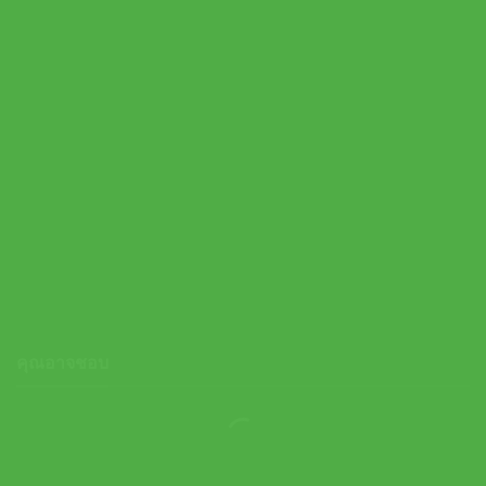
On ปลอกรัดข้อมือเทนนิสแบบสั้น Courtside Wristbands 2 Pack |
Ivory ( 2UG30081951 )
1,000.00
฿
คุณอาจชอบ