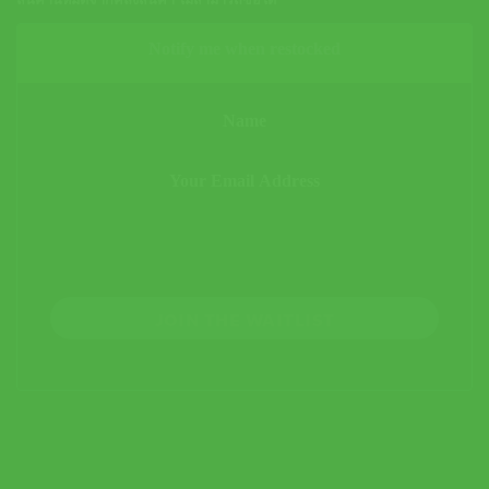
สินค้านี้หมดจากคลังสินค้า ไม่สามารถซื้อได้
Notify me when restocked
JOIN THE WAITLIST