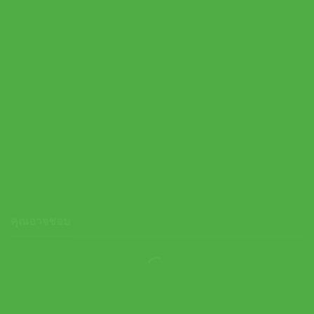
On ปลอกรัดข้อมือเทนนิสแบบสั้น Courtside Wristbands 2 Pack |
Neem ( 2UG30085358 )
1,000.00
฿
คุณอาจชอบ