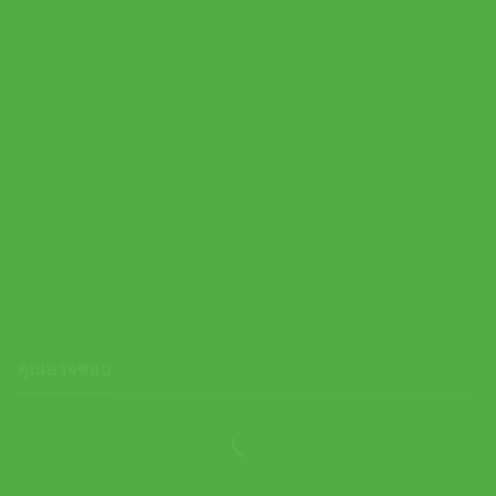
On ปลอกรัดข้อมือเทนนิสแบบสั้น Courtside Wristbands 2 Pack |
Ivory ( 2UG30081951 )
1,000.00
฿
คุณอาจชอบ