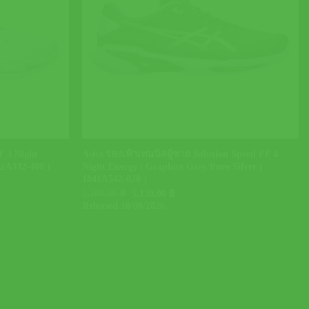
+
F 3 Night
Asics รองเท้าเทนนิสผู้ชาย Solution Speed FF 4
42A332-400 )
Night Energy | Graphite Grey/Pure Silver (
1041A542-020 )
Original
Current
5,700.00
฿
5,130.00
฿
price
price
Released 10/08/2026.
was:
is:
5,700.00 ฿.
5,130.00 ฿.