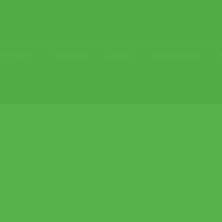
ACCESSORIES
กระเป๋าเทนนิส
ลูกเทนนิส
อุปกรณ์เสริมเทนนิส