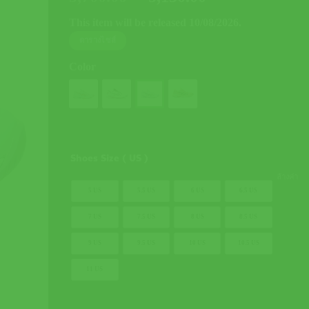
price
price
This item will be released 10/08/2026.
was:
is:
ตารางไซส์
5,700.00 ฿.
5,130.00 ฿.
Color
Shoes Size ( US )
ล้างค่า
5 US
5.5 US
6 US
6.5 US
7 US
7.5 US
8 US
8.5 US
9 US
9.5 US
10 US
10.5 US
11 US