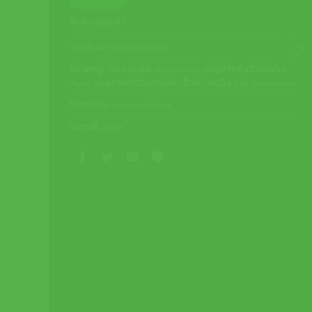
was:
is:
500.00 ฿.
450.00 ฿.
สินค้าหมดแล้ว
รหัสสินค้า:
3043A019001
หมวดหมู่:
กีฬาเทนนิส
,
Accessories
,
ปลอกรัดข้อมือเทนนิส
Asics
,
ปลอกรัดข้อมือเทนนิส
,
เสื้อผ้าเทนนิส และ Accessories
ป้ายกำกับ:
nontennisshoes
แบรนด์:
Asics