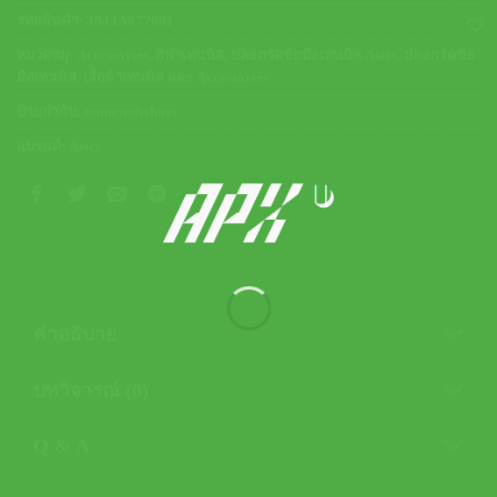
รหัสสินค้า:
3043A077001
หมวดหมู่:
Accessories
,
กีฬาเทนนิส
,
ปลอกรัดข้อมือเทนนิส Asics
,
ปลอกรัดข้อ
มือเทนนิส
,
เสื้อผ้าเทนนิส และ Accessories
ป้ายกำกับ:
nontennisshoes
แบรนด์:
Asics
คำอธิบาย
บทวิจารณ์ (0)
Q & A