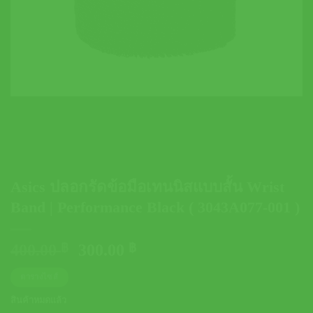
Asics ปลอกรัดข้อมือเทนนิสแบบสั้น Wrist
Band | Performance Black ( 3043A077-001 )
Original
Current
400.00
฿
300.00
฿
price
price
ตารางไซส์
was:
is:
400.00 ฿.
300.00 ฿.
สินค้าหมดแล้ว