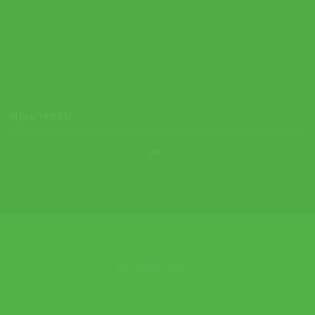
Adidas Men’s รองเท้าวิ่งผู้ชาย Supernova Stride Running | Flash
Aqua / Almost Yellow / Zero Metalic ( IE1075 )
Original
Current
3,600.00
฿
2,160.00
฿
price
price
was:
is:
3,600.00 ฿.
2,160.00 ฿.
คุณอาจชอบ
ข้อมูลเกี่ยวกับเรา