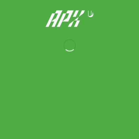
Nike ถุงเท้าเทรนนิ่งเด็ก Nike Everyday Cushioned Socks 3 Pair |
White/Black ( SX7673-100 )
Original
Current
600.00
฿
480.00
฿
price
price
was:
is:
600.00 ฿.
480.00 ฿.