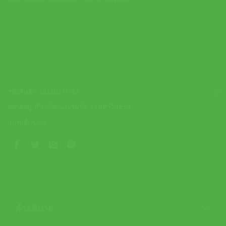
สินค้านี้หมดจากคลังสินค้า ไม่สามารถซื้อได้
รหัสสินค้า:
1012B176002
หมวดหมู่:
กีฬาวิ่งและเทรนนิ่ง
,
รองเท้าวิ่งเทรล
แบรนด์:
Asics
คำอธิบาย