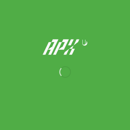
Adidas Men’s รองเท้าวิ่งผู้ชาย Supernova Stride Running | Flash
Aqua / Almost Yellow / Zero Metalic ( IE1075 )
Original
Current
3,600.00
฿
2,160.00
฿
price
price
was:
is:
3,600.00 ฿.
2,160.00 ฿.