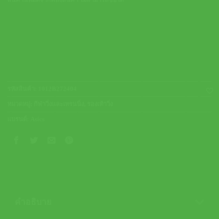
สินค้านี้หมดจากคลังสินค้า ไม่สามารถซื้อได้
รหัสสินค้า:
1012B272404
หมวดหมู่:
กีฬาวิ่งและเทรนนิ่ง
,
รองเท้าวิ่ง
แบรนด์:
Asics
คำอธิบาย