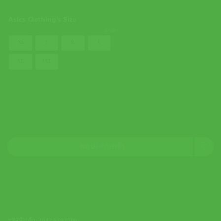
Asics Clothing's Size
ล้างค่า
XS
S
M
L
XL
2XL
หยิบใส่ตะกร้า
รหัสสินค้า:
2042A392700