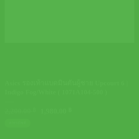
Asics รองเท้าแบดมินตันผู้ชาย Upcourt 6 |
Indigo Fog/White ( 1071A104-500 )
Original
Current
2,200.00
฿
1,980.00
฿
price
price
ตารางไซส์
was:
is:
2,200.00 ฿.
1,980.00 ฿.