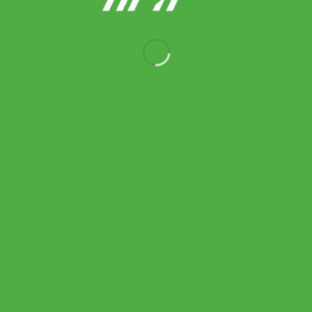
Asics รองเท้าวอลเลย์บอลผู้ชาย Netburner Ballistic FF 3 | Island
Blue/Indigo Blue ( 1051A073-401 )
Original
Current
4,900.00
฿
2,450.00
฿
price
price
was:
is:
4,900.00 ฿.
2,450.00 ฿.