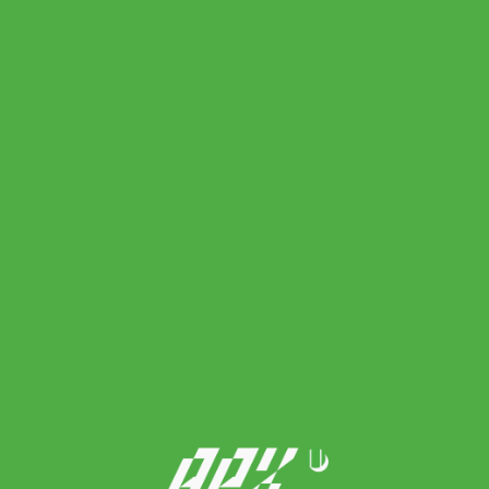
Asics รองเท้าแบดมินตันผู้ชาย Blade FF | Denim Blue/Lime Burst
(1071A093-400)
Original
Current
4,200.00
฿
2,940.00
฿
price
price
was:
is:
4,200.00 ฿.
2,940.00 ฿.