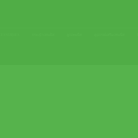
ACCESSORIES
กระเป๋าเทนนิส
ลูกเทนนิส
อุปกรณ์เสริมเทนนิส