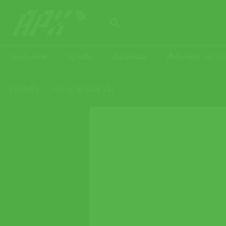
ข้าม
ไป
ยัง
เนื้อหา
รองเท้าเทนนิส
ไม้เทนนิส
เอ็นไม้เทนนิส
เสื้อผ้าเทนนิส และ 
หน้าหลัก
»
กระเป๋าคาดเอววิ่ง