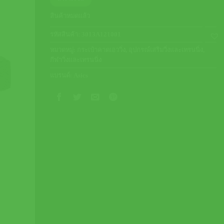
was:
is:
800.00 ฿.
480.00 ฿.
สินค้าหมดแล้ว
รหัสสินค้า:
3013A121001
หมวดหมู่:
กระเป๋าคาดเอววิ่ง
,
อุปกรณ์เสริมวิ่งและเทรนนิ่ง
,
กีฬาวิ่งและเทรนนิ่ง
แบรนด์:
Asics