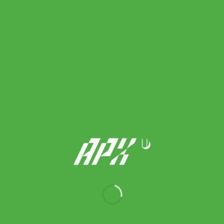
Adidas เสื้อวิ่งผู้ชาย ADIZERO RUNNING TEE | Semi Spark /
Grey Six | (IM9835)
Original
Current
2,400.00
฿
2,160.00
฿
price
price
was:
is:
2,400.00 ฿.
2,160.00 ฿.