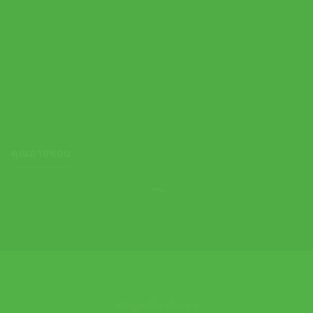
Adidas เสื้อกีฬาผู้ชาย Hustle For The Muscle Aeroready Short
Sleeve Graphic Training T-Shirts | Black ( HT3016 )
Original
Current
1,400.00
฿
700.00
฿
price
price
was:
is:
1,400.00 ฿.
700.00 ฿.
คุณอาจชอบ
ข้อมูลเกี่ยวกับเรา