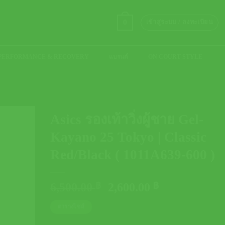
0
เข้าสู่ระบบ / ลงทะเบียน
PERFORMANCE & RECOVERY
แบรนด์
ON COURT STYLE
Asics รองเท้าวิ่งผู้ชาย Gel-
Kayano 25 Tokyo | Classic
Red/Black ( 1011A639-600 )
Original
Current
6,500.00
฿
2,600.00
฿
price
price
ตารางไซส์
was:
is:
6,500.00 ฿.
2,600.00 ฿.