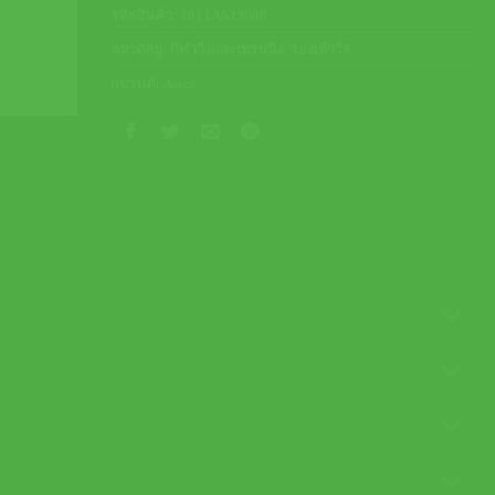
รหัสสินค้า:
1011A639600
หมวดหมู่:
กีฬาวิ่งและเทรนนิ่ง
,
รองเท้าวิ่ง
แบรนด์:
Asics