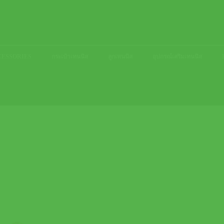
ACCESSORIES
กระเป๋าเทนนิส
ลูกเทนนิส
อุปกรณ์เสริมเทนนิส