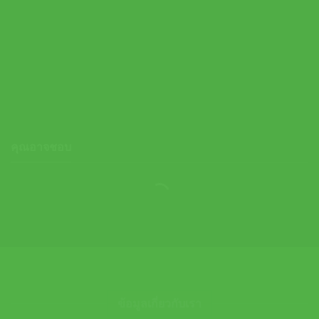
Asics กางเกงเทนนิสผู้ชาย Men’s Match 7In Short | Midnight (
2041A388-400 )
2,200.00
฿
คุณอาจชอบ
ข้อมูลเกี่ยวกับเรา