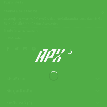
500.00 ฿.
300.00 ฿.
สินค้าหมดแล้ว
รหัสสินค้า:
3043A060751
หมวดหมู่:
Accessories
,
กีฬาเทนนิส
,
ปลอกรัดข้อมือเทนนิส Asics
,
ปลอกรัดข้อ
มือเทนนิส
,
เสื้อผ้าเทนนิส และ Accessories
ป้ายกำกับ:
nontennisshoes
แบรนด์:
Asics
คำอธิบาย
ข้อมูลเพิ่มเติม
บทวิจารณ์ (0)