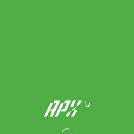
On รองเท้าเทนนิสผู้หญิง The Roger Pro 3 Tennis Shoes | White/
Ash ( 3WG10316243 )
8,300.00
฿