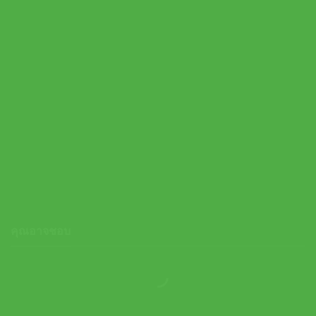
Tecnifibre เอ็นไม้เทนนิส Triax 16/1.33mm Tennis Strings Reel |
Natural ( 01RTR133XN )
9,900.00
฿
คุณอาจชอบ