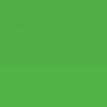
1044A081-103 )
3,200.00
฿
คุณอาจชอบ
ข้อมูลเกี่ยวกับเรา
ช่วยเหลือและข้อมูล