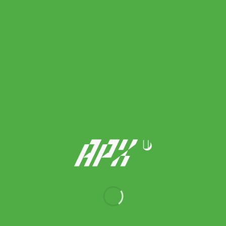
Adidas เสื้อยืดเทรนนิงผู้ชาย TRAIN ESSENTIALS STRETCH |
Better Scarlet / Black / Black | (IC7417)
Original
Current
1,000.00
฿
900.00
฿
price
price
was:
is:
1,000.00 ฿.
900.00 ฿.