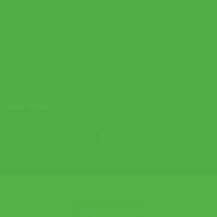
Adidas เสื้อกีฬาผู้ชาย Designed for Training Tee | Chalky Brown
( JX1169 )
Original
Current
1,200.00
฿
600.00
฿
price
price
was:
is:
1,200.00 ฿.
600.00 ฿.
คุณอาจชอบ
ข้อมูลเกี่ยวกับเรา