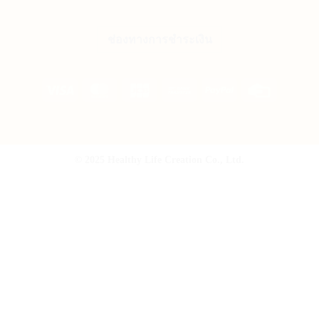
ช่องทางการชำระเงิน
Visa
MasterCard
JCB
Bank
PayPal
Credit
Transfer
Card
© 2025 Healthy Life Creation Co., Ltd.