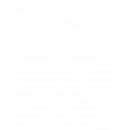
คำอธิบาย
Adidas Women’s รองเท้าผ้าใบผู้หญิง QT Racer 3.0
( GY9247 )
ราคาป้าย 2200
รองเท้าสัมผัสเรียบลื่นในสไตล์สปอร์ตที่มีส่วน
ประกอบของวัสดุรีไซเคิล QT Racer คือรองเท้าวิ่ง
ที่เป็นไอคอนจากอาดิดาส ออกแบบมาเพื่อสัมผัสที่
เรียบลื่นเหมาะกับทั้งการเดินและวิ่ง ทั้งยังมาในลุค
ที่ไม่เคยตกยุคจากแถบ 3-Stripes สุดโดดเด่น ด้าน
ในมีพื้นชั้นกลาง Cloudfoam ช่วยยกระดับการรับ
แรงกระแทกและผนึกกำลังร่วมกับแผ่นรองฝ่าเท้า
เมโมรีโฟมสัมผัสนุ่มเพื่อให้การซัพพอร์ตไม่ว่าจะ
ใส่ไปแล้วกี่ครั้ง บอกได้เลยว่าจะไม่เปลี่ยนไปใส่
รองเท้าคู่อื่นในเร็ว ๆ นี้แน่นอน อัปเปอร์ของ