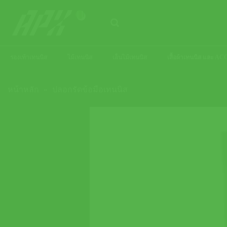
ข้าม
ไป
ยัง
เนื้อหา
รองเท้าเทนนิส
ไม้เทนนิส
เอ็นไม้เทนนิส
เสื้อผ้าเทนนิส และ 
หน้าหลัก
»
ปลอกรัดข้อมือเทนนิส