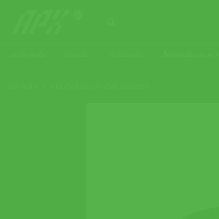
ข้าม
ไป
ยัง
เนื้อหา
รองเท้าเทนนิส
ไม้เทนนิส
เอ็นไม้เทนนิส
เสื้อผ้าเทนนิส และ 
หน้าหลัก
»
แถบรัดศีรษะเทนนิส ADIDAS