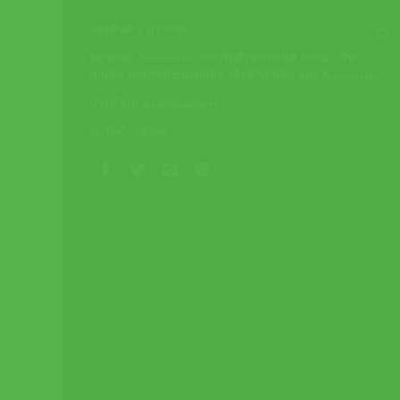
รหัสสินค้า:
HT3909
หมวดหมู่:
Accessories
,
แถบรัดศีรษะเทนนิส Adidas
,
กีฬา
เทนนิส
,
แถบรัดศีรษะเทนนิส
,
เสื้อผ้าเทนนิส และ Accessories
ป้ายกำกับ:
nontennisshoes
แบรนด์:
Adidas