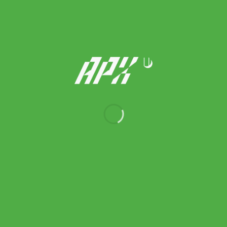
Adidas รองเท้าฟุตบอล / สตั๊ด X Crazyfast League FG | Team
Solar Yellow 2/Core Black/Cloud White ( IG0605 )
Original
Current
3,200.00
฿
2,240.00
฿
price
price
was:
is: