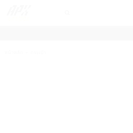
ข้าม
ไป
ยัง
เนื้อหา
รองเท้าเทนนิส
ไม้เทนนิส
เอ็นไม้เทนนิส
เสื้อผ้าเทนนิส และ 
หน้าหลัก
»
กระเป๋า