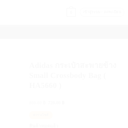
0
เข้าสู่ระบบ / ลงทะเบียน
PERFORMANCE & RECOVERY
แบรนด์
ON COURT STYLE
Adidas กระเป๋าสะพายข้าง
Small Crossbody Bag (
HA5660 )
Original
Current
800.00
฿
720.00
฿
price
price
was:
is:
ตารางไซส์
800.00 ฿.
720.00 ฿.
สินค้าหมดแล้ว