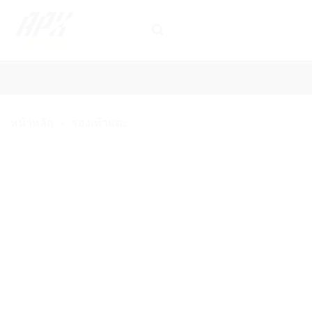
ข้าม
ไป
ยัง
เนื้อหา
รองเท้าเทนนิส
ไม้เทนนิส
เอ็นไม้เทนนิส
เสื้อผ้าเทนนิส และ 
หน้าหลัก
»
รองเท้าแตะ