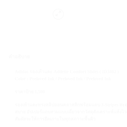
คำอธิบาย
Adidas รองเท้าแตะ Adilette Comfort Slides ( ID3402 )
Color : Preloved Ink / Preloved Ink / Preloved Ink
ราคาป้าย 1,500
รองเท้าแตะทรงสลิปออนคลาสสิกพร้อมแถบ 3-Stripes สะดุดต
สบาย อัปเปอร์แถบสวมแบบเดี่ยวจากวัสดุสังเคราะห์แห้งไว
สัมผัสจะให้การยึดเกาะในทุกสภาวะพื้นผิว