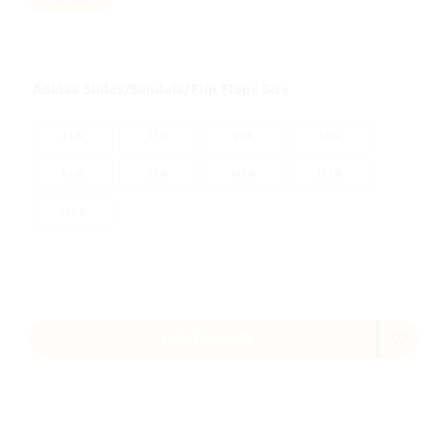
800.00 ฿.
640.00 ฿.
Adidas Slides/Sandals/Flip Flops Size
ล้างค่า
4 UK
5 UK
6 UK
7 UK
8 UK
9 UK
10 UK
11 UK
12 UK
หยิบใส่ตะกร้า