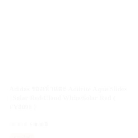
Adidas รองเท้าแตะ Adilette Aqua Slides
| Solar Red/Cloud White/Solar Red (
FY8096 )
Original
Current
800.00
฿
640.00
฿
price
price
was:
is:
ตารางไซส์