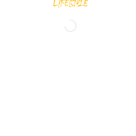
Adidas รองเท้าแตะ Adilette Aqua Slides | Cloud White/Blue Fusion
Met./Cloud White ( HP6295 )
Original
Current
800.00
฿
720.00
฿