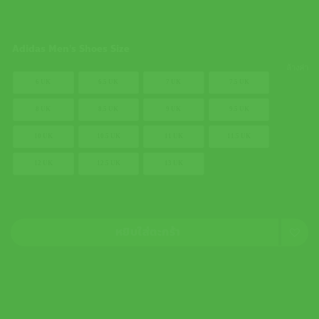
5,000.00 ฿.
3,500.00 ฿.
Adidas Men's Shoes Size
ล้างค่า
6 UK
6.5 UK
7 UK
7.5 UK
8 UK
8.5 UK
9 UK
9.5 UK
10 UK
10.5 UK
11 UK
11.5 UK
12 UK
12.5 UK
13 UK
หยิบใส่ตะกร้า