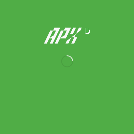
Asics รองเท้าวิ่งผู้ชาย Gel-Kayano 28 | Glow Yellow/White (
1011B189-750 )
Original
Current
6,500.00
฿
3,250.00
฿
price
price
was:
is:
6,500.00 ฿.
3,250.00 ฿.