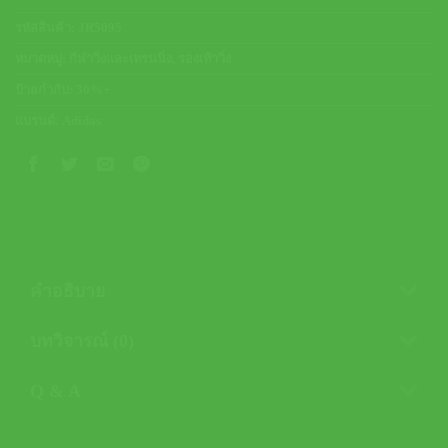
รหัสสินค้า:
JR5095
หมวดหมู่:
กีฬาวิ่งและเทรนนิ่ง
,
รองเท้าวิ่ง
ป้ายกำกับ:
30%+
แบรนด์:
Adidas
คำอธิบาย
บทวิจารณ์ (0)
Q & A