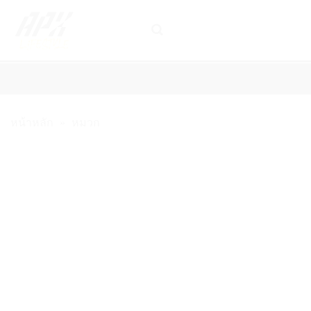
ข้าม
ไป
ยัง
เนื้อหา
รองเท้าเทนนิส
ไม้เทนนิส
เอ็นไม้เทนนิส
เสื้อผ้าเทนนิส และ 
หน้าหลัก
»
หมวก