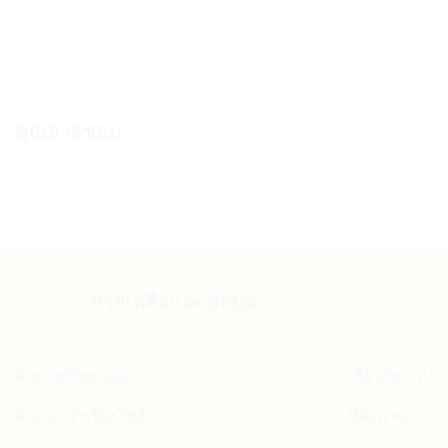
Original
Current
900.00
฿
810.00
฿
price
price
was:
is:
900.00 ฿.
810.00 ฿.
คุณอาจชอบ
ช่วยเหลือและข้อมูล
คำถามที่พบบ่อย
เกี่ยวกับ APX
คำแนะนำเรื่องไซส์
ที่ตั้งสาขา