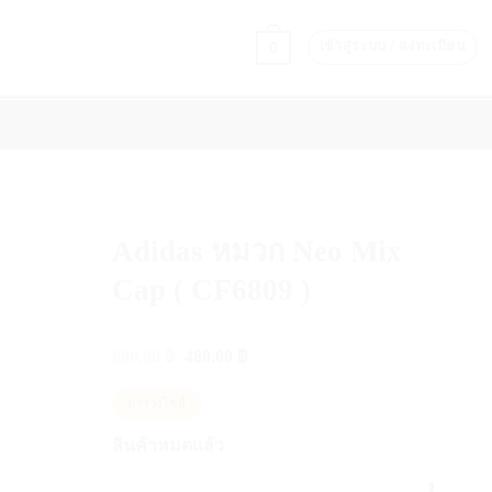
0
เข้าสู่ระบบ / ลงทะเบียน
PERFORMANCE & RECOVERY
แบรนด์
ON COURT STYLE
Adidas หมวก Neo Mix
Cap ( CF6809 )
Original
Current
600.00
฿
480.00
฿
price
price
was:
is:
ตารางไซส์
600.00 ฿.
480.00 ฿.
สินค้าหมดแล้ว