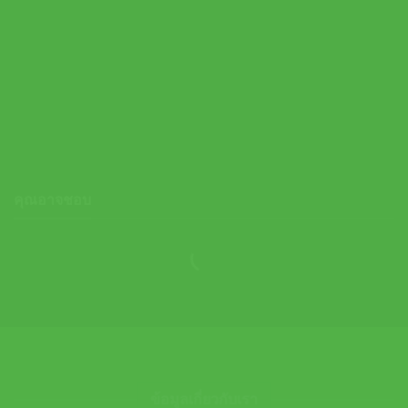
Adidas เสื้อกีฬาผู้ชาย Training TI 3B Tee | Bright Royal / White (
IN9815 )
Original
Current
1,400.00
฿
700.00
฿
price
price
was:
is:
1,400.00 ฿.
700.00 ฿.
คุณอาจชอบ
ข้อมูลเกี่ยวกับเรา