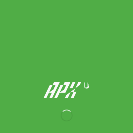
Adidas เสื้อกีฬาผู้ชาย Hustle For The Muscle Aeroready Short
Sleeve Graphic Training T-Shirts | Black ( HT3016 )
Original
Current
1,400.00
฿
700.00
฿
price
price
was:
is:
1,400.00 ฿.
700.00 ฿.