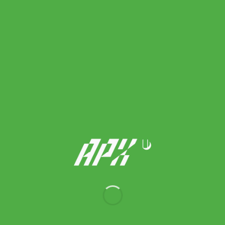
Adidas เสื้อยืดเทรนนิงผู้ชาย TRAIN ESSENTIALS 3-STRIPES |
White / Black | (IB8151)
Original
Current
1,100.00
฿
990.00
฿
price
price
was:
is:
1,100.00 ฿.
990.00 ฿.