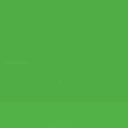
Adidas เสื้อกีฬาผู้ชาย GYM Heat Tank Top | Silver Violet / White
( IR5704 )
Original
Current
1,300.00
฿
650.00
฿
price
price
was:
is:
1,300.00 ฿.
650.00 ฿.
คุณอาจชอบ
ข้อมูลเกี่ยวกับเรา