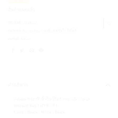
1,100.00 ฿.
880.00 ฿.
สินค้าหมดแล้ว
รหัสสินค้า:
HY0759
หมวดหมู่:
Accessories
,
กระเป๋า
,
แฟชั่นไลฟ์สไตล์
แบรนด์:
Adidas
คำอธิบาย
Adidas กระเป๋าหิ้วโบว์ลิ่ง Essentials Linear
Bowling Bag ( HY0759 )
Color : Black / White / Black