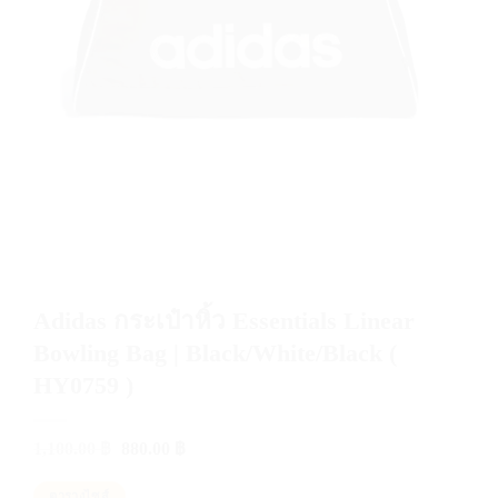
Adidas กระเป๋าหิ้ว Essentials Linear
Bowling Bag | Black/White/Black (
HY0759 )
Original
Current
1,100.00
฿
880.00
฿
price
price
was:
is:
ตารางไซส์