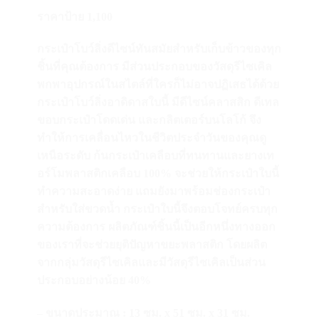
ราคาป้าย 1,100
กระเป๋าโบว์ลิ่งดีไซน์ทันสมัยสำหรับเก็บข้าวของทุก
ชิ้นที่คุณต้องการ มีส่วนประกอบของวัสดุรีไซเคิล
พกพาอุปกรณ์ในสไตล์ที่ใครก็ไม่อาจปฏิเสธได้ด้วย
กระเป๋าโบว์ลิ่งอาดิดาสใบนี้ มีดีไซน์คลาสสิก ดีเทล
ขอบกระเป๋าโดดเด่น และกลิตเตอร์บนโลโก้ จึง
ทำให้การเคลื่อนไหวในชีวิตประจำวันของคุณดู
เหนือระดับ ก้นกระเป๋าเคลือบที่ทนทานและยางเท
อร์โมพลาสติกเคลือบ 100% จะช่วยให้กระเป๋าใบนี้
ทำความสะอาดง่าย แถมยังมาพร้อมช่องกระเป๋า
สำหรับใส่ขวดน้ำ กระเป๋าใบนี้จึงตอบโจทย์ครบทุก
ความต้องการ ผลิตภัณฑ์ชิ้นนี้เป็นอีกหนึ่งทางออก
ของเราที่จะช่วยยุติปัญหาขยะพลาสติก โดยผลิต
จากกลุ่มวัสดุรีไซเคิลและมีวัสดุรีไซเคิลเป็นส่วน
ประกอบอย่างน้อย 40%
– ขนาดประมาณ : 13 ซม. x 51 ซม. x 31 ซม.