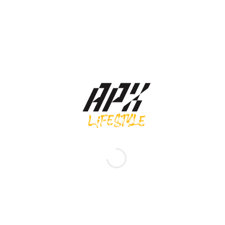
Adidas รองเท้าแตะ Adilette Comfort Slides | Cloud White/Core
Black/Grey Three ( GZ5895 )