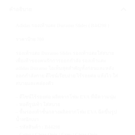
คำอธิบาย
Adidas รองเท้าแตะ Duramo Slides ( B44298 )
ราคาป้าย 700
รองเท้าแตะ Duramo Slides รองเท้าแตะใส่สบาย
เพื่อเท้าของคนรักการออกกำลัง รองเท้าแตะ
adidas Duramo ไอเท็มสุดสำคัญทั้งก่อนและหลัง
ออกกำลังกาย ดีไซน์เรียบง่าย ไร้รอยต่อ แห้งไว ใส่
สบายและคล่องตัว
– ดีไซน์ไร้รอยต่อ ผลิตจากโฟม EVA ที่มีความนุ่ม
– พอดีรูปเท้า ใส่สบาย
– พื้นรองเท้าชั้นกลางผลิตจากโฟม EVA ฉีดขึ้นรูป
น้ำหนักเบา
– รหัสสินค้า : B44298
– Color : Clear Onix / Grey / Clear Onix