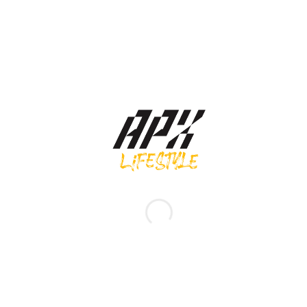
Adidas เสื้อกล้ามผู้หญิง Lounge Top | Non Dyed ( IP2283 )
Original
Current
1,000.00
฿
500.00
฿
price
price
was:
is:
1,000.00 ฿.
500.00 ฿.