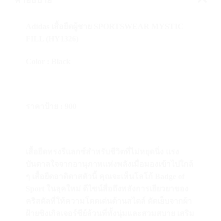
คำอธิบาย
Adidas เสื้อยืดผู้ชาย SPORTSWEAR MYSTIC
FILL (HY1326)
Color : Black
ราคาป้าย : 900
เสื้อยืดทรงรีแลกซ์สำหรับชีวิตที่ไม่หยุดนิ่ง แรง
บันดาลใจจากอานุภาพแห่งพลังเมื่อมองเข้าไปใกล้
ๆ เสื้อยืดอาดิดาสตัวนี้ คุณจะเห็นโลโก้ Badge of
Sport ในลุคใหม่ ดีไซน์สื่อถึงพลังการเยียวยาของ
คริสตัลที่ให้ความโดดเด่นด้านสไตล์ ตัดเย็บจากผ้า
ฝ้ายซิงเกิลเจอร์ซีย์ล้วนที่ทั้งนุ่มและสวมสบาย เสริม