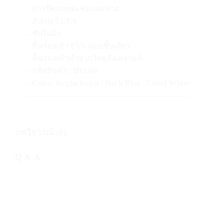
– การปิดแบบตะขอและห่วง
– อัปเปอร์ EVA
– ซับในผ้า
– พื้นรองเท้า EVA แบบชิ้นเดียว
– พื้นรองเท้าทำจากวัสดุสังเคราะห์
– รหัสสินค้า
: ID0308
– Color: Bright Royal / Dark Blue / Cloud White
————————————————————–
บทวิจารณ์ (0)
Q & A