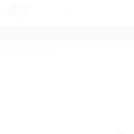
ข้าม
ไป
ยัง
เนื้อหา
รองเท้าเทนนิส
ไม้เทนนิส
เอ็นไม้เทนนิส
เสื้อผ้าเทนนิส และ 
หน้าหลัก
»
รองเท้าแตะ