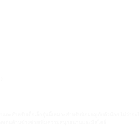
 )
แตะสำหรับเด็กเล็กรุ่นนี้เหมาะสำหรับนักผจญภัยตัวน้อย ไม่ว่า
่โดดเด่นด้านข้างช่วยเพิ่มความสนุกสนานและมีสไตล์