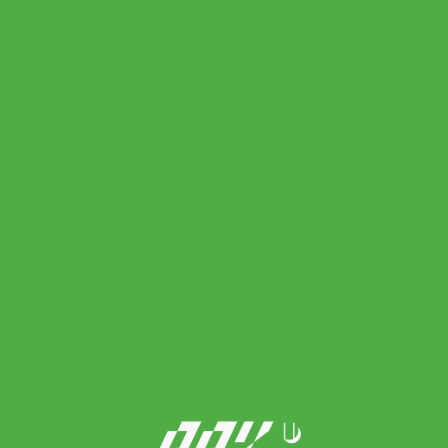
Wilson ไม้เทนนิส Blade 100UL V9 Unstrung Tennis Racket
FRM1 4 1/8 / Racing Green ( WR150211U )
Original
Current
11,900.00
฿
10,115.00
฿
price
price
was:
is:
11,900.00 ฿.
10,115.00 ฿.