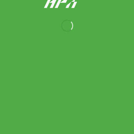
Wilson ไม้เทนนิส Blade 100UL V10 Tennis Racket | Green (
WR208411U )
Original
Current
10,490.00
฿
9,440.00
฿
price
price
was:
is:
10,490.00 ฿.
9,440.00 ฿.