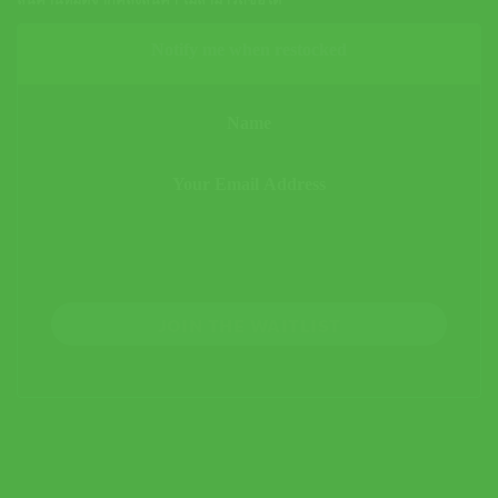
สินค้านี้หมดจากคลังสินค้า ไม่สามารถซื้อได้
Notify me when restocked
JOIN THE WAITLIST