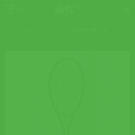
ข้าม
0
ไป
ยัง
เนื้อหา
หน้าหลัก
»
ADULT WILSON BLADE